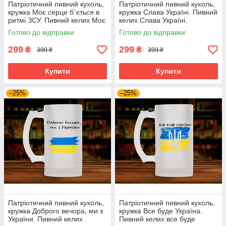
Патріотичний пивний кухоль,
Патріотичний пивний кухоль,
кружка Моє серце б`ється в
кружка Слава Україні. Пивний
ритмі ЗСУ. Пивний келих Моє
келих Слава Україні.
серце б`ється в ритмі ЗСУ.
Готово до відправки
Готово до відправки
299
299
₴
₴
399 ₴
399 ₴
Купити
Купити
–25%
–25%
Патріотичний пивний кухоль,
Патріотичний пивний кухоль,
кружка Доброго вечора, ми з
кружка Все буде Україна.
України. Пивний келих
Пивний келих все буде