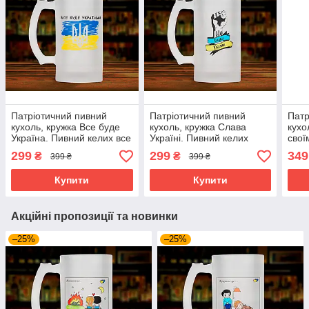
Патріотичний пивний
Патріотичний пивний
Патр
кухоль, кружка Все буде
кухоль, кружка Слава
кухо
Україна. Пивний келих все
Україні. Пивний келих
свої
буде Україна
Слава Україні.
кели
299
299
349
₴
₴
399 ₴
399 ₴
напи
Купити
Купити
Акційні пропозиції та новинки
–25%
–25%