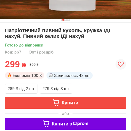
Патріотичний пивний кухоль, кружка ІДІ
нахуй. Пивний келих ІДІ нахуй
Готово до відправки
Код: pb7
Опт і роздріб
299
₴
399 ₴
Економія
100 ₴
Залишилось
42 дні
289 ₴
від 2 шт.
279 ₴
від 3 шт.
Купити
або
Купити з