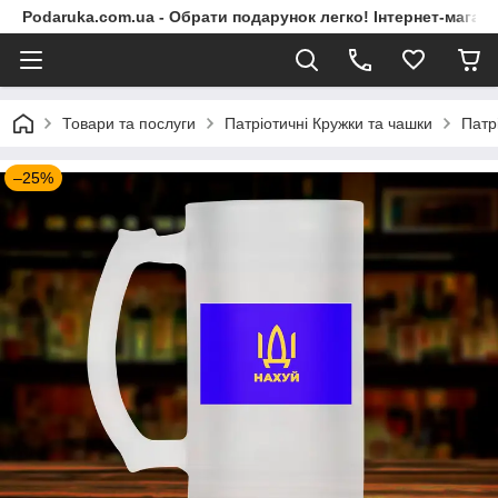
Podaruka.com.ua - Обрати подарунок легко! Інтернет-магази
Товари та послуги
Патріотичні Кружки та чашки
Патр
–25%