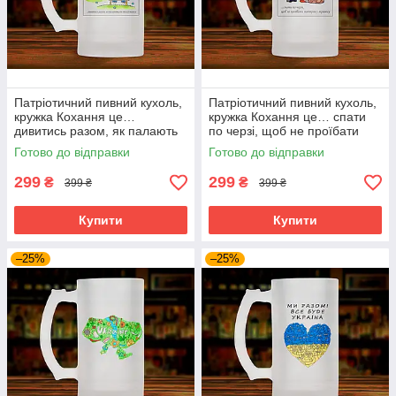
Патріотичний пивний кухоль,
Патріотичний пивний кухоль,
кружка Кохання це…
кружка Кохання це… спати
дивитись разом, як палають
по черзі, щоб не проїбати
російські танки
повітряну тривогу
Готово до відправки
Готово до відправки
299
299
₴
₴
399 ₴
399 ₴
Купити
Купити
–25%
–25%