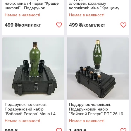
набір: міна і 4 чарки "Краще
хлопцеві, коханому
шефові" . Подарунок
чоловікові: міна "Кращому
начальнику, шефу, босові.
чоловікові" .Подарунок на
Немає в наявності
Немає в наявності
Набір
День Святого
499
499
₴/комплект
₴/комплект
Подарунок чоловікові.
Подарунок чоловікові.
Подарунковий набір
Подарунковий набір
"Бойовий Резерв" Мина і 4
"Бойовий Резерв" РПГ 26 і 6
чарки в дерев'яному ящику
чарок у дерев'яному ящику
Немає в наявності
Немає в наявності
999
1 499
₴
₴