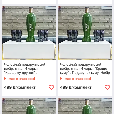
Чоловічий подарунковий
Чоловічий подарунковий
набір: міна і 4 чарки
набір: міна і 4 чарки "Краще
"Кращому другові" .
куму" . Подарунок куму. Набір
Подарунок другові. Набір
бойовий резерв.
Немає в наявності
Немає в наявності
бойовий резерв.
499
499
₴/комплект
₴/комплект