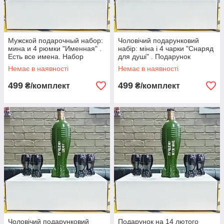
Мужской подарочный набор:
Чоловічий подарунковий
мина и 4 рюмки "Именная" .
набір: міна і 4 чарки "Снаряд
Есть все имена. Набор
для душі" . Подарунок
боевой резерв.
чоловікові. Набір бойовий
Немає в наявності
Немає в наявності
резерв.
499
499
₴/комплект
₴/комплект
Чоловічий подарунковий
Подарунок на 14 лютого