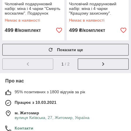
Чоловічий подарунковий
Чоловічий подарунковий
набір: міна і 4 чарки "Смерть
набір: міна і 4 чарки
москалям". Подарунок
"Кращому захиснику".
чоловіку. Набір бойовий
Подарунок чоловіку, другу.
Немає в наявності
Немає в наявності
Набір бойовий
499
499
₴/комплект
₴/комплект
Показати ще
1
/ 2
Про нас
95% позитивних з 1800 відгуків за рік
Працює з 10.03.2021
м. Житомир
вулиця Київська, 27, Житомир, Україна
Контакти