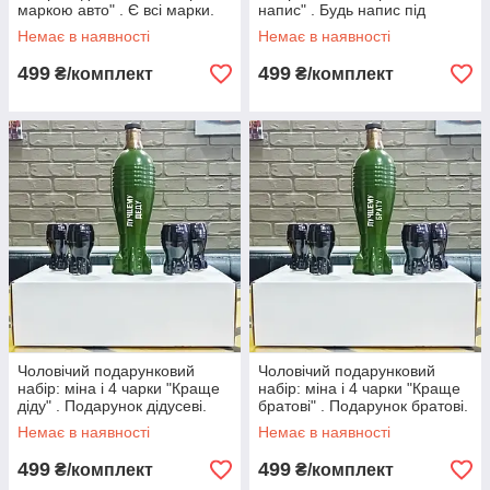
маркою авто" . Є всі марки.
напис" . Будь напис під
Набір бойовий резерв.
замовлення. Набір бойовий
Немає в наявності
Немає в наявності
резерв.
499
499
₴/комплект
₴/комплект
Чоловічий подарунковий
Чоловічий подарунковий
набір: міна і 4 чарки "Краще
набір: міна і 4 чарки "Краще
діду" . Подарунок дідусеві.
братові" . Подарунок братові.
Набір бойовий резерв.
Набір бойовий резерв.
Немає в наявності
Немає в наявності
499
499
₴/комплект
₴/комплект