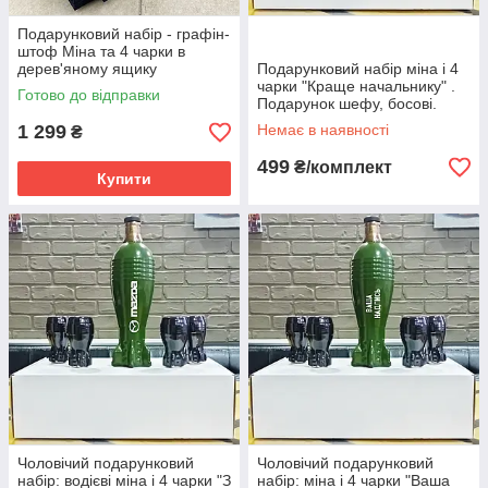
Подарунковий набір - графін-
штоф Міна та 4 чарки в
дерев'яному ящику
Подарунковий набір міна і 4
чарки "Краще начальнику" .
Готово до відправки
Подарунок шефу, босові.
Набір бойовий резерв.
1 299
Немає в наявності
₴
499
₴/комплект
Купити
Чоловічий подарунковий
Чоловічий подарунковий
набір: водієві міна і 4 чарки "З
набір: міна і 4 чарки "Ваша