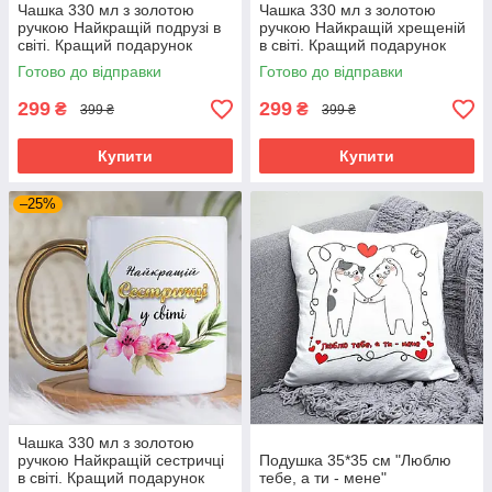
Чашка 330 мл з золотою
Чашка 330 мл з золотою
ручкою Найкращій подрузі в
ручкою Найкращій хрещеній
світі. Кращий подарунок
в світі. Кращий подарунок
подрузі.
хрещеній.
Готово до відправки
Готово до відправки
299
299
₴
₴
399 ₴
399 ₴
Купити
Купити
–25%
Чашка 330 мл з золотою
ручкою Найкращій сестричці
Подушка 35*35 см "Люблю
в світі. Кращий подарунок
тебе, а ти - мене"