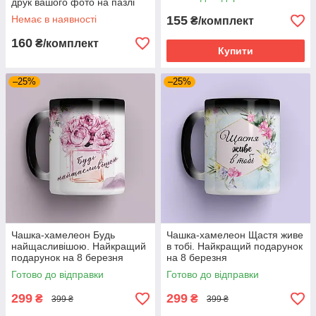
друк вашого фото на пазлі
Немає в наявності
155
₴/комплект
160
₴/комплект
Купити
–25%
–25%
Чашка-хамелеон Будь
Чашка-хамелеон Щастя живе
найщасливішою. Найкращий
в тобі. Найкращий подарунок
подарунок на 8 березня
на 8 березня
Готово до відправки
Готово до відправки
299
299
₴
₴
399 ₴
399 ₴