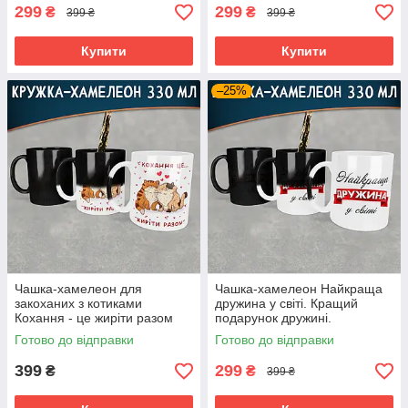
299
299
₴
₴
399 ₴
399 ₴
Купити
Купити
–25%
Чашка-хамелеон для
Чашка-хамелеон Найкраща
закоханих з котиками
дружина у світі. Кращий
Кохання - це жиріти разом
подарунок дружині.
Готово до відправки
Готово до відправки
399
299
₴
₴
399 ₴