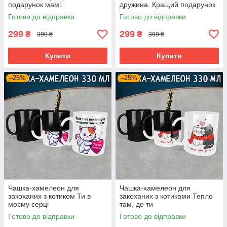
подарунок мамі.
дружина. Кращий подарунок
жінці.
Готово до відправки
Готово до відправки
299
299
₴
₴
399 ₴
399 ₴
Купити
Купити
–25%
–25%
Чашка-хамелеон для
Чашка-хамелеон для
закоханих з котиком Ти в
закоханих з котиками Тепло
моєму серці
там, де ти
Готово до відправки
Готово до відправки