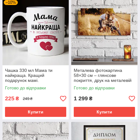
–10%
Чашка 330 мл Мама ти
Металева фотокартина
найкраща. Кращий
58×30 см – глянсове
подарунок мамі.
покриття, друк на металевій
пластині.
Готово до відправки
Готово до відправки
225
1 299
₴
₴
249 ₴
Купити
Купити