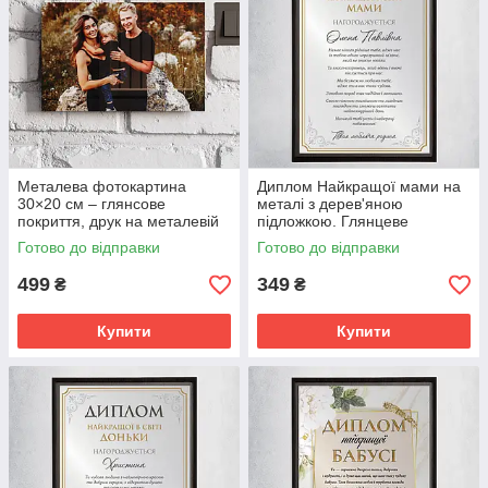
Металева фотокартина
Диплом Найкращої мами на
30×20 см – глянсове
металі з дерев'яною
покриття, друк на металевій
підложкою. Глянцеве
пластині.
покриття
Готово до відправки
Готово до відправки
499
349
₴
₴
Купити
Купити