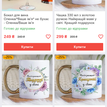
Бокал для вина
Чашка 330 мл з золотою
Оленка/*Ваше ім'я* не бухає
ручкою Найкращій мамі у
- Оленка/Ваше ім'я
світі. Кращий подарунок
відпочиває, 440 мл
мамі.
Готово до відправки
Готово до відправки
249
299
₴
₴
349 ₴
399 ₴
Купити
Купити
–25%
–25%