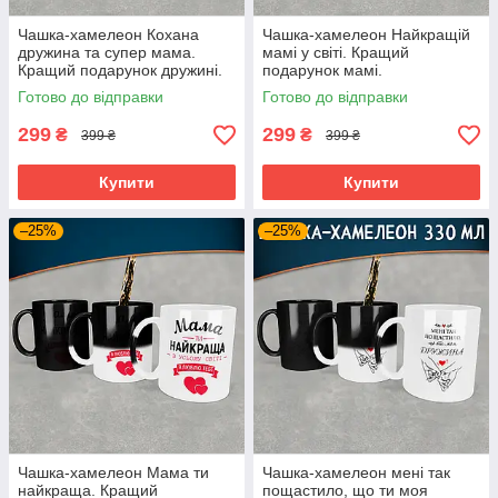
Чашка-хамелеон Кохана
Чашка-хамелеон Найкращій
дружина та супер мама.
мамі у світі. Кращий
Кращий подарунок дружині.
подарунок мамі.
Готово до відправки
Готово до відправки
299
299
₴
₴
399 ₴
399 ₴
Купити
Купити
–25%
–25%
Чашка-хамелеон Мама ти
Чашка-хамелеон мені так
найкраща. Кращий
пощастило, що ти моя