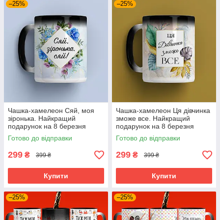
–25%
–25%
Чашка-хамелеон Сяй, моя
Чашка-хамелеон Ця дівчинка
зіронька. Найкращий
зможе все. Найкращий
подарунок на 8 березня
подарунок на 8 березня
Готово до відправки
Готово до відправки
299
299
₴
₴
399 ₴
399 ₴
Купити
Купити
–25%
–25%