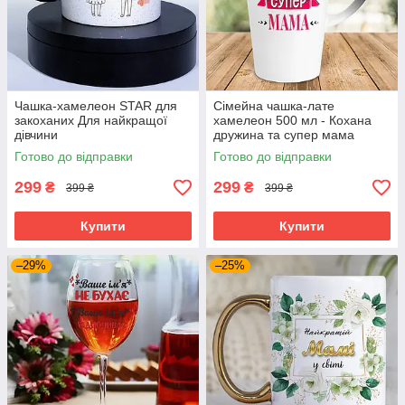
Чашка-хамелеон STAR для
Сімейна чашка-лате
закоханих Для найкращої
хамелеон 500 мл - Кохана
дівчини
дружина та супер мама
Готово до відправки
Готово до відправки
299
299
₴
₴
399 ₴
399 ₴
Купити
Купити
–29%
–25%