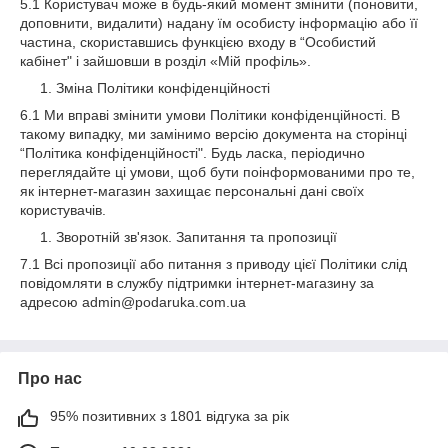
5.1 Користувач може в будь-який момент змінити (поновити,
доповнити, видалити) надану їм особисту інформацію або її
частина, скориставшись функцією входу в “Особистий
кабінет" і зайшовши в розділ «Мій профіль».
Зміна Політики конфіденційності
6.1 Ми вправі змінити умови Політики конфіденційності. В
такому випадку, ми замінимо версію документа на сторінці
“Політика конфіденційності". Будь ласка, періодично
переглядайте ці умови, щоб бути поінформованими про те,
як інтернет-магазин захищає персональні дані своїх
користувачів.
Зворотній зв'язок. Запитання та пропозиції
7.1 Всі пропозиції або питання з приводу цієї Політики слід
повідомляти в службу підтримки інтернет-магазину за
адресою admin@podaruka.com.ua
Про нас
95% позитивних з 1801 відгука за рік