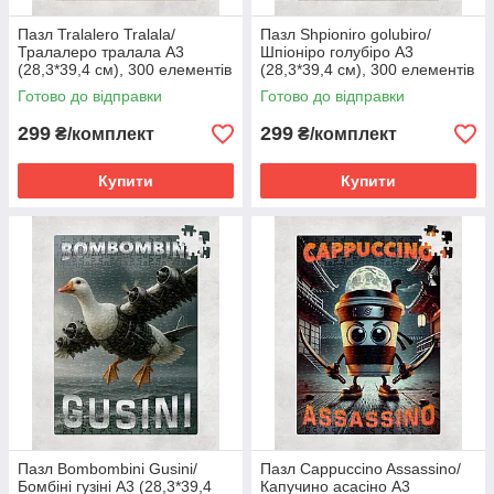
Пазл Tralalero Tralala/
Пазл Shpioniro golubiro/
Тралалеро тралала А3
Шпіоніро голубіро А3
(28,3*39,4 см), 300 елементів
(28,3*39,4 см), 300 елементів
Готово до відправки
Готово до відправки
299
299
₴/комплект
₴/комплект
Купити
Купити
Пазл Bombombini Gusini/
Пазл Cappuccino Assassino/
Бомбіні гузіні А3 (28,3*39,4
Капучино асасіно А3