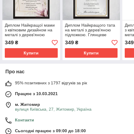
Диплом Найкращої мами
Диплом Найкращого тата
Дипл
з квітковим дизайном на
на металі з дерев'яною
з кв
металі з дерев'яною
підложкою. Глянцеве
мета
підложкою. Глянцеве
покриття
підл
349
349
349
₴
₴
покриття
покр
Купити
Купити
Про нас
95% позитивних з 1797 відгуків за рік
Працює з 10.03.2021
м. Житомир
вулиця Київська, 27, Житомир, Україна
Контакти
Сьогодні працює з 09:00 до 18:00