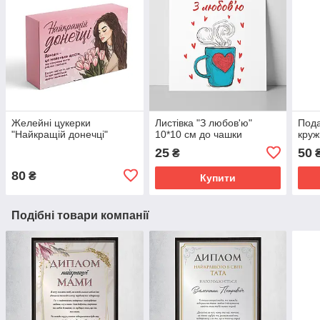
Желейні цукерки
Листівка "З любов'ю"
Пода
"Найкращій донечці"
10*10 см до чашки
круж
25
50
₴
80
₴
Купити
Подібні товари компанії