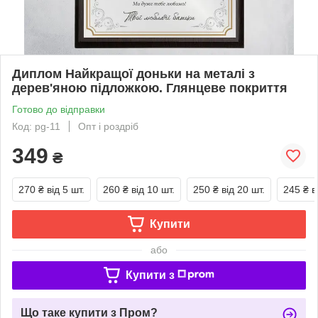
Диплом Найкращої доньки на металі з
дерев'яною підложкою. Глянцеве покриття
Готово до відправки
Код: pg-11
Опт і роздріб
349
₴
270 ₴
від 5 шт.
260 ₴
від 10 шт.
250 ₴
від 20 шт.
245 ₴
в
Купити
або
Купити з
Що таке купити з Пром?