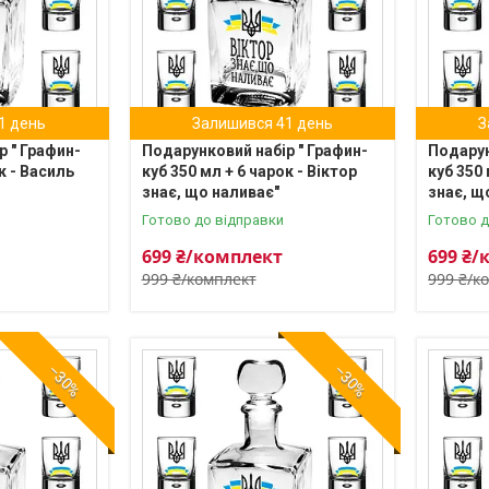
1 день
Залишився 41 день
З
р " Графин-
Подарунковий набір " Графин-
Подарун
к - Василь
куб 350 мл + 6 чарок - Віктор
куб 350 
знає, що наливає"
знає, щ
Готово до відправки
Готово д
699 ₴/комплект
699 ₴/
999 ₴/комплект
999 ₴/к
–30%
–30%