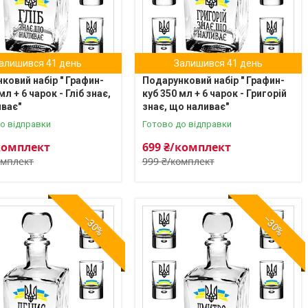
алишився 41 день
Залишився 41 день
ковий набір " Графин-
Подарунковий набір " Графин-
мл + 6 чарок - Гліб знає,
куб 350 мл + 6 чарок - Григорій
ває"
знає, що наливає"
о відправки
Готово до відправки
комплект
699 ₴/комплект
омплект
999 ₴/комплект
–30%
–30%