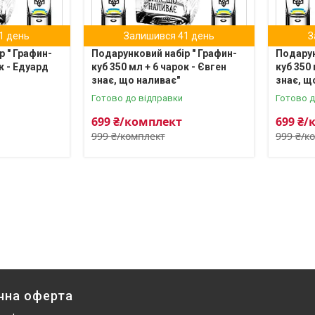
1 день
Залишився 41 день
З
р " Графин-
Подарунковий набір " Графин-
Подарун
к - Едуард
куб 350 мл + 6 чарок - Євген
куб 350 
знає, що наливає"
знає, щ
Готово до відправки
Готово д
699 ₴/комплект
699 ₴/
999 ₴/комплект
999 ₴/к
чна оферта