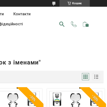
Кошик
ти
Контакти
фідеційності
ок з іменами"
–30%
–30%