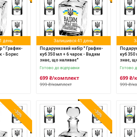
1 день
Залишився 41 день
З
р " Графин-
Подарунковий набір " Графин-
Подарун
к - Борис
куб 350 мл + 6 чарок - Вадим
куб 350
знає, що наливає"
знає, щ
Готово до відправки
Готово д
699 ₴/комплект
699 ₴/
999 ₴/комплект
999 ₴/к
–30%
–30%