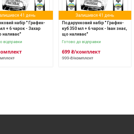
алишився 41 день
Залишився 41 день
ковий набір " Графин-
Подарунковий набір " Графин-
мл + 6 чарок - Захар
куб 350 мл + 6 чарок - Іван знає,
о наливає"
що наливає"
о відправки
Готово до відправки
комплект
699 ₴/комплект
омплект
999 ₴/комплект