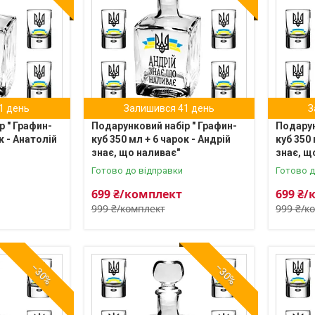
1 день
Залишився 41 день
З
р " Графин-
Подарунковий набір " Графин-
Подарун
к - Анатолій
куб 350 мл + 6 чарок - Андрій
куб 350 
знає, що наливає"
знає, щ
Готово до відправки
Готово д
699 ₴/комплект
699 ₴/
999 ₴/комплект
999 ₴/к
–30%
–30%