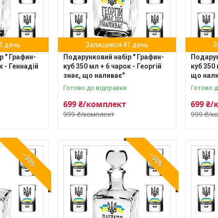
1 день
Залишився 41 день
З
р " Графин-
Подарунковий набір " Графин-
Подарун
к - Геннадій
куб 350 мл + 6 чарок - Георгій
куб 350 
знає, що наливає"
що нали
Готово до відправки
Готово д
699 ₴/комплект
699 ₴/
999 ₴/комплект
999 ₴/к
–30%
–30%