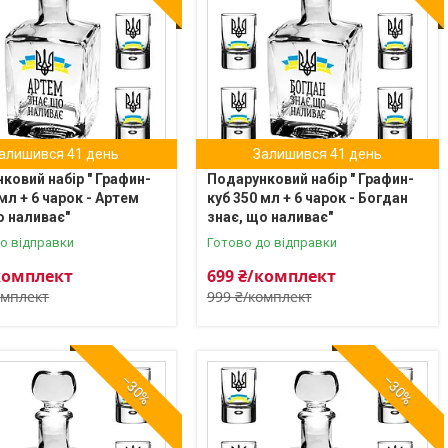
алишився 41 день
Залишився 41 день
ковий набір " Графин-
Подарунковий набір " Графин-
мл + 6 чарок - Артем
куб 350 мл + 6 чарок - Богдан
о наливає"
знає, що наливає"
о відправки
Готово до відправки
комплект
699 ₴/комплект
омплект
999 ₴/комплект
–30%
–30%