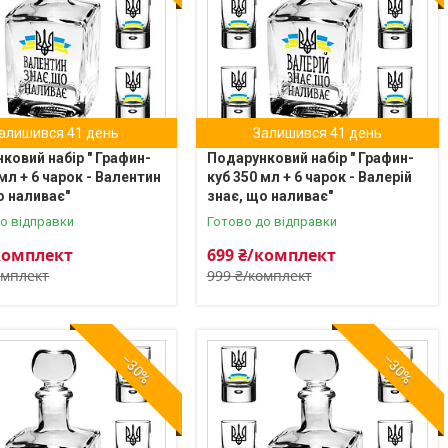
алишився 41 день
Залишився 41 день
ковий набір " Графин-
Подарунковий набір " Графин-
 мл + 6 чарок - Валентин
куб 350 мл + 6 чарок - Валерій
о наливає"
знає, що наливає"
о відправки
Готово до відправки
комплект
699 ₴/комплект
омплект
999 ₴/комплект
–30%
–30%