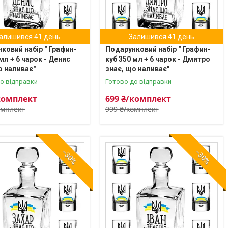
алишився 41 день
Залишився 41 день
ковий набір " Графин-
Подарунковий набір " Графин-
мл + 6 чарок - Денис
куб 350 мл + 6 чарок - Дмитро
о наливає"
знає, що наливає"
о відправки
Готово до відправки
комплект
699 ₴/комплект
омплект
999 ₴/комплект
–30%
–30%