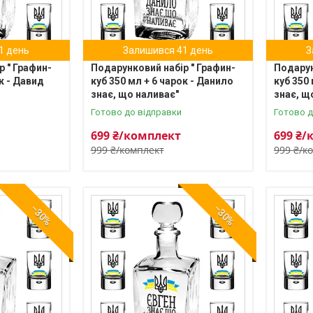
1 день
Залишився 41 день
З
р " Графин-
Подарунковий набір " Графин-
Подарун
к - Давид
куб 350 мл + 6 чарок - Данило
куб 350 
знає, що наливає"
знає, щ
Готово до відправки
Готово д
699 ₴/комплект
699 ₴/
999 ₴/комплект
999 ₴/к
–30%
–30%