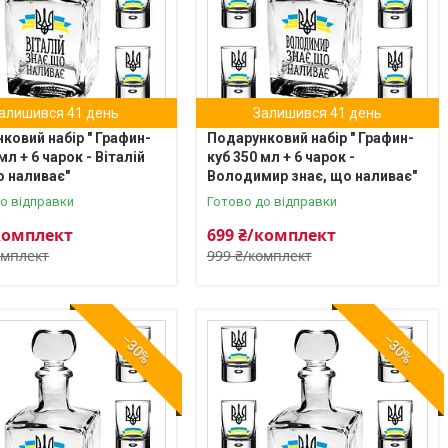
алишився 41 день
Залишився 41 день
ковий набір " Графин-
Подарунковий набір " Графин-
мл + 6 чарок - Віталій
куб 350 мл + 6 чарок -
о наливає"
Володимир знає, що наливає"
о відправки
Готово до відправки
комплект
699 ₴/комплект
омплект
999 ₴/комплект
–30%
–30%