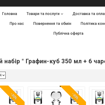
Головна
Товари та послуги
Доставка та опла
Про нас
Повернення та обмін
Політика кон
Публічна оферта
 набір " Графин-куб 350 мл + 6 чар
–30%
–30%