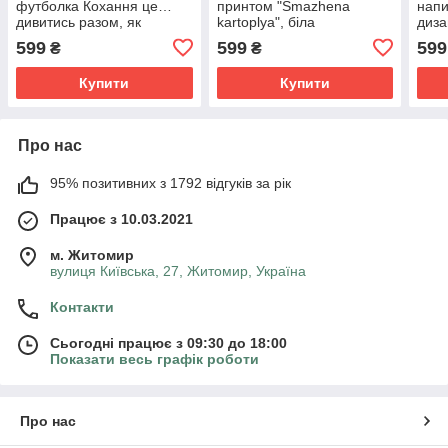
футболка Кохання це…
принтом "Smazhena
напи
дивитись разом, як
kartoplya", біла
диза
палають російські танки,
599
599
599
₴
₴
біла
Купити
Купити
Про нас
95% позитивних з 1792 відгуків за рік
Працює з 10.03.2021
м. Житомир
вулиця Київська, 27, Житомир, Україна
Контакти
Сьогодні працює з 09:30 до 18:00
Показати весь графік роботи
Про нас