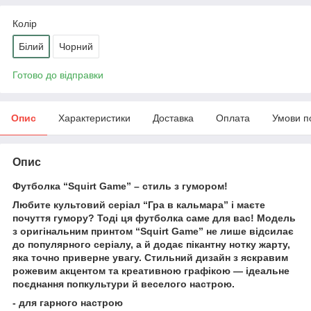
Колір
Білий
Чорний
Готово до відправки
Опис
Характеристики
Доставка
Оплата
Умови п
Опис
Футболка “Squirt Game” – стиль з гумором!
Любите культовий серіал “Гра в кальмара” і маєте
почуття гумору? Тоді ця футболка саме для вас! Модель
з оригінальним принтом “Squirt Game” не лише відсилає
до популярного серіалу, а й додає пікантну нотку жарту,
яка точно приверне увагу. Стильний дизайн з яскравим
рожевим акцентом та креативною графікою — ідеальне
поєднання попкультури й веселого настрою.
- для гарного настрою