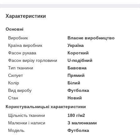
Характеристики
Основні
Виробник
Власне виробництво
Країна виробник
Україна
Фасон рукава
Короткий
Фасон вирізу горловини
U-подібний
Тип тканини
Бавовна
Силует
Прямий
Колір
Білий
Вид виробу
Футболка
Стан
Новий
Користувальницькі характеристики
Щільність тканини
180 г/м2
Малюнки і написи
З малюнками
Мoдель.
Футболка