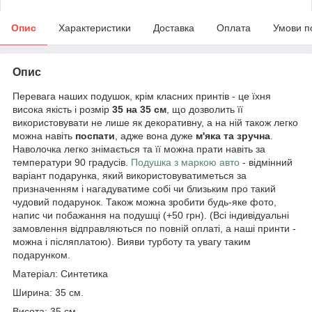
Опис
Характеристики
Доставка
Оплата
Умови п
Опис
Перевага наших подушок, крім класних принтів - це їхня
висока якість і розмір
35 на 35 см
, що дозволить її
використовувати не лише як декоративну, а на ній також легко
можна навіть
поспати
, адже вона дуже
м'яка та зручна
.
Наволочка легко знімається та її можна прати навіть за
температури 90 градусів.
Подушка з маркою авто
- відмінний
варіант подарунка, який використовуватиметься за
призначенням і нагадуватиме собі чи близьким про такий
чудовий подарунок. Також можна зробити будь-яке фото,
напис чи побажання на подушці (+50 грн). (Всі індивідуальні
замовлення відправляються по повній оплаті, а наші принти -
можна і післяплатою). Вияви турботу та увагу таким
подарунком.
Матеріал: Синтетика
Ширина: 35 см.
Висота: 35 см.