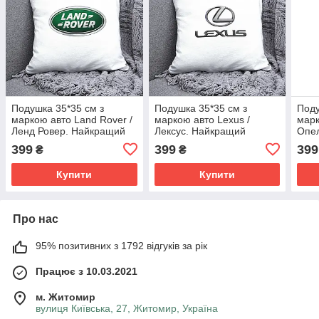
Подушка 35*35 см з
Подушка 35*35 см з
Поду
маркою авто Land Rover /
маркою авто Lexus /
марк
Ленд Ровер. Найкращий
Лексус. Найкращий
Опе
подарунок чоловіку
подарунок чоловіку
пода
399
399
399
₴
₴
Купити
Купити
Про нас
95% позитивних з 1792 відгуків за рік
Працює з 10.03.2021
м. Житомир
вулиця Київська, 27, Житомир, Україна