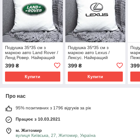
Подушка 35*35 см з
Подушка 35*35 см з
Поду
маркою авто Land Rover /
маркою авто Lexus /
марк
Ленд Ровер. Найкращий
Лексус. Найкращий
Пеж
подарунок чоловіку
подарунок чоловіку
пода
399
399
399
₴
₴
Купити
Купити
Про нас
95% позитивних з 1796 відгуків за рік
Працює з 10.03.2021
м. Житомир
вулиця Київська, 27, Житомир, Україна