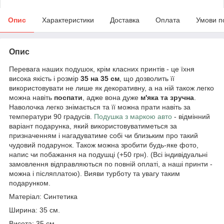
Опис
Характеристики
Доставка
Оплата
Умови п
Опис
Перевага наших подушок, крім класних принтів - це їхня
висока якість і розмір
35 на 35 см
, що дозволить її
використовувати не лише як декоративну, а на ній також легко
можна навіть
поспати
, адже вона дуже
м'яка та зручна
.
Наволочка легко знімається та її можна прати навіть за
температури 90 градусів.
Подушка з маркою авто
- відмінний
варіант подарунка, який використовуватиметься за
призначенням і нагадуватиме собі чи близьким про такий
чудовий подарунок. Також можна зробити будь-яке фото,
напис чи побажання на подушці (+50 грн). (Всі індивідуальні
замовлення відправляються по повній оплаті, а наші принти -
можна і післяплатою). Вияви турботу та увагу таким
подарунком.
Матеріал: Синтетика
Ширина: 35 см.
Висота: 35 см.