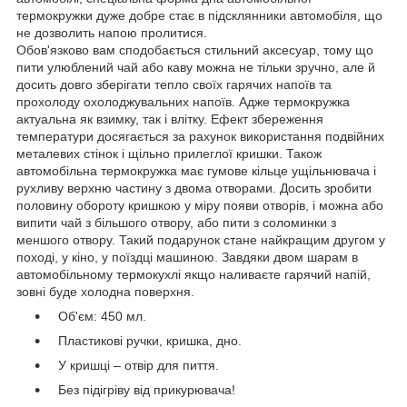
термокружки дуже добре стає в підсклянники автомобіля, що
не дозволить напою пролитися.
Обов'язково вам сподобається стильний аксесуар, тому що
пити улюблений чай або каву можна не тільки зручно, але й
досить довго зберігати тепло своїх гарячих напоїв та
прохолоду охолоджувальних напоїв. Адже термокружка
актуальна як взимку, так і влітку. Ефект збереження
температури досягається за рахунок використання подвійних
металевих стінок і щільно прилеглої кришки. Також
автомобільна термокружка має гумове кільце ущільнювача і
рухливу верхню частину з двома отворами. Досить зробити
половину обороту кришкою у міру появи отворів, і можна або
випити чай з більшого отвору, або пити з соломинки з
меншого отвору. Такий подарунок стане найкращим другом у
поході, у кіно, у поїздці машиною. Завдяки двом шарам в
автомобільному термокухлі якщо наливаєте гарячий напій,
зовні буде холодна поверхня.
Об'єм: 450 мл.
Пластикові ручки, кришка, дно.
У кришці – отвір для пиття.
Без підігріву від прикурювача!