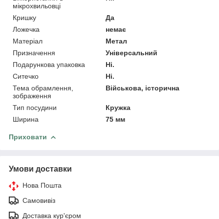
мікрохвильовці
Кришку
Да
Ложечка
немає
Матеріал
Метал
Призначення
Універсальний
Подарункова упаковка
Ні.
Ситечко
Ні.
Тема обрамлення,
Військова, історична
зображення
Тип посудини
Кружка
Ширина
75 мм
Приховати
Умови доставки
Нова Пошта
Самовивіз
Доставка кур'єром