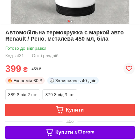
Автомобільна термокружка с маркой авто
Renault / Рено, металева 450 мл, біла
Готово до відправки
Код: at31
Опт і роздріб
399
₴
459 ₴
Економія
60 ₴
Залишилось
40 днів
389 ₴
від 2 шт.
379 ₴
від 3 шт.
Купити
або
Купити з