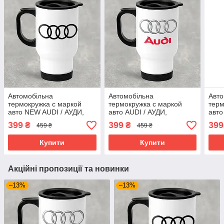
Автомобільна
Автомобільна
Авто
термокружка с маркой
термокружка с маркой
терм
авто NEW AUDI / АУДИ,
авто AUDI / АУДИ,
авто
металева 450 мл, біла
металева 450 мл, біла
мета
399
399
399
₴
₴
459 ₴
459 ₴
Купити
Купити
Акційні пропозиції та новинки
–13%
–13%