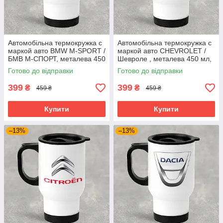
Автомобільна термокружка с
Автомобільна термокружка с
маркой авто BMW M-SPORT /
маркой авто CHEVROLET /
БМВ М-СПОРТ, металева 450
Шевроле , металева 450 мл,
мл, біла
біла
Готово до відправки
Готово до відправки
399
399
₴
₴
459 ₴
459 ₴
Купити
Купити
–13%
–13%