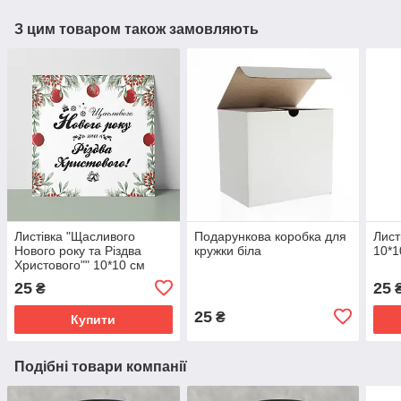
З цим товаром також замовляють
Листівка "Щасливого
Подарункова коробка для
Лист
Нового року та Різдва
кружки біла
10*1
Христового"" 10*10 см
25
25
₴
25
₴
Купити
Подібні товари компанії