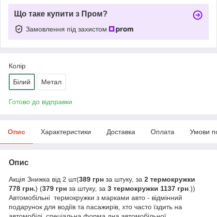
Що таке купити з Пром?
Замовлення під захистом
Колір
Білий
Метал
Готово до відправки
Опис
Характеристики
Доставка
Оплата
Умови п
Опис
Акція Знижка від 2 шт(
389 грн
за штуку, за
2 термокружки
778 грн.
) (
379 грн
за штуку, за
3 термокружки 1137 грн
.))
Автомобільні термокружки з марками авто - відмінний
подарунок для водіїв та пасажирів, хто часто їздить на
автомобілі, спеціальна форма дна автомобільної