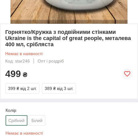
Горнятко/Кружка з подвійними стінками
Ukraine is the capital of great people, металева
400 мл, срібляста
Немає в наявності
Код: star246
Опт і роздріб
499
₴
399 ₴
від 2 шт.
389 ₴
від 3 шт.
Колір
Срібний
Білий
Немає в наявності