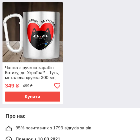
Чашка з ручкою карабін
Котику, де Україна? - Туть,
металева кружка 300 мл,
Срібляста
349
₴
499 ₴
Купити
Про нас
95% позитивних з 1793 відгуків за рік
Працює з 10.03.2021