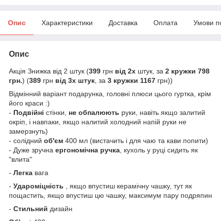
Опис
Характеристики
Доставка
Оплата
Умови п
Опис
Акція Знижка від 2 штук (
399
грн
від 2х
штук, за
2
кружки 798
грн.
) (
389
грн
від 3х штук
, за
3 кружки
1167
грн))
Відмінний варіант подарунка, головні плюси цього гуртка, крім
його краси :)
-
Подвійні
стінки,
не обпалюють
руки, навіть якщо залитий
окріп, і навпаки, якщо налитий холодний напій руки не
замерзнуть)
- солідний
об'єм
400 мл (вистачить і для чаю та кави попити)
- Дуже зручна
ергономічна ручка
, кухоль у руці сидить як
"влита"
-
Легка
вага
-
Удароміцність
, якщо впустиш керамічну чашку, тут як
пощастить, якщо впустиш цю чашку, максимум пару подряпин
-
Стильний
дизайн