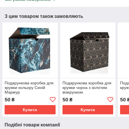
З цим товаром також замовляють
Подарункова коробка для
Подарункова коробка для
Пода
кружки кольору Синій
кружки чорна з золотим
круж
Мармур
візерунком
50
50
50
₴
₴
Купити
Купити
Подібні товари компанії