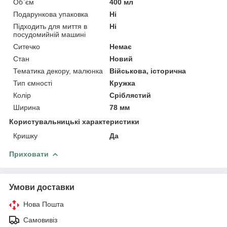
Об`єм
400 мл
Подарункова упаковка
Ні
Підходить для миття в
Ні
посудомийній машині
Ситечко
Немає
Стан
Новий
Тематика декору, малюнка
Військова, історична
Тип ємності
Кружка
Колір
Сріблястий
Ширина
78 мм
Користувальницькі характеристики
Кришку
Да
Приховати
Умови доставки
Нова Пошта
Самовивіз