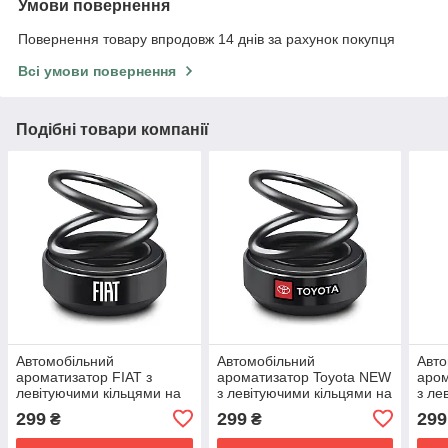
Умови повернення
Повернення товару впродовж 14 днів за рахунок покупця
Всі умови повернення
Подібні товари компанії
Автомобільний
Автомобільний
Авто
ароматизатор FIAT з
ароматизатор Toyota NEW
аром
левітуючими кільцями на
з левітуючими кільцями на
з ле
сонячній енергії
сонячній енергії
соня
299
299
299
₴
₴