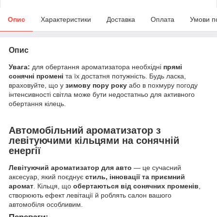
Опис
Характеристики
Доставка
Оплата
Умови п
Опис
Увага:
для обертання ароматизатора необхідні
прямі
сонячні промені
та їх достатня потужність. Будь ласка,
враховуйте, що у
зимову пору року
або в похмуру погоду
інтенсивності світла може бути недостатньо для активного
обертання кілець.
Автомобільний ароматизатор з
левітуючими кільцями на сонячній
енергії
Левітуючий ароматизатор для авто
— це сучасний
аксесуар, який поєднує
стиль, інновації та приємний
аромат
. Кільця, що
обертаються від сонячних променів
,
створюють ефект левітації й роблять салон вашого
автомобіля особливим.