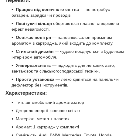
Переваги:
Працює від сонячного світла
— не потребує
батарей, зарядки чи проводів.
Левітуючі кільця
обертаються плавно, створюючи
ефект невагомості.
Освіжає повітря
— наповнює салон приємним
ароматом з картриджа, який входить до комплекту.
Стильний дизайн
— чудово поєднується з будь-яким
інтер’єром автомобіля.
Універсальність
— підходить для легкових авто,
вантажівок та сільськогосподарської техніки.
Проста установка
— легко кріпиться на панель чи
дефлектор без інструментів.
Характеристики:
Тип: автомобільний ароматизатор
Джерело енергії: сонячне світло
Матеріал: метал + пластик
Аромат: 1 картридж у комплекті
Сумісність: Audi, BMW, Mercedes, Toyota, Honda,