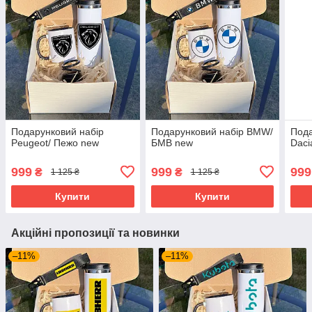
Подарунковий набір
Подарунковий набір BMW/
Пода
Peugeot/ Пежо new
БМВ new
Daci
999
999
999
₴
₴
1 125 ₴
1 125 ₴
Купити
Купити
Акційні пропозиції та новинки
–11%
–11%