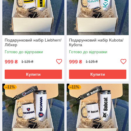
Подарунковий набір Liebherr/
Подарунковий набір Kubota/
Лібхер
Кубота
Готово до відправки
Готово до відправки
999
999
₴
₴
1 125 ₴
1 125 ₴
Купити
Купити
–11%
–11%