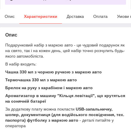
Опис
Характеристики
Доставка
Оплата
Умови 
Опис
Подарунковий набір з маркою авто - це чудовий подарунок як
на свято, так і на кожен день, цей набір точно розчулить будь-
якого автомобіліста.
В набір входить:
Чашка 330 мл з чорною ручкою з маркою авто
Термочашка 330 мл з маркою авто
Брелок на руку з карабіном і маркою авто
Ароматизатор в машину "Кільця левітації", що крутяться
на сонячній батареї
За додаткову плату можна покласти
USB-запальничку,
шопер, документниця (для водійського посвідчення, тех.
паспорта) футболку з маркою авто
- деталі питайте у
оператора