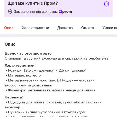
Що таке купити з Пром?
Замовлення під захистом
Опис
Характеристики
Доставка
Оплата
Умови п
Опис
Брелок з логотипом авто
Стильний та зручний аксесуар для справжніх автолюбителів!
Характеристики:
• Розміри: 19,5 см (довжина) × 2,5 см (ширина)
• Матеріал: поліестр
• Метод нанесення логотипу: DTF-друк — яскравий,
зносостійкий та довговічний
• Фурнітура: металевий карабін та кільце для ключів
Переваги:
• Підходить для ключів, рюкзаків, сумок або як стильний
аксесуар
• Сучасний вигляд з улюбленим авто-брендом
• Легкий, зручний, надійний — завжди під рукою