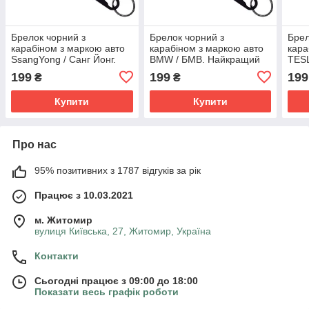
Брелок чорний з
Брелок чорний з
Брел
карабіном з маркою авто
карабіном з маркою авто
кара
SsangYong / Санг Йонг.
BMW / БМВ. Найкращий
TESL
Найкращий подарунок
подарунок чоловіку
Най
199
199
199
₴
₴
чоловіку
чоло
Купити
Купити
Про нас
95% позитивних з 1787 відгуків за рік
Працює з 10.03.2021
м. Житомир
вулиця Київська, 27, Житомир, Україна
Контакти
Сьогодні працює з 09:00 до 18:00
Показати весь графік роботи