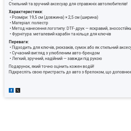
Стильний та зручний аксесуар для справжніх автолюбителів!
Характеристики:
• Розміри: 19,5 см (довжина) × 2,5 см (ширина)
• Матеріал: поліестр
• Метод нанесення логотипу: DTF-друк — яскравий, зносостійк
• Фурнітура: металевий карабін та кільце для ключів
Переваги:
• Підходить для ключів, рюкзаків, сумок або як стильний аксе
• Сучасний вигляд з улюбленим авто-брендом
• Легкий, зручний, надійний — завжди під рукою
Подарунок, який точно оцінить кожен водій!
Підкресліть свою пристрасть до авто з брелоком, що доповню