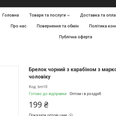
Головна
Товари та послуги
Доставка та опла
Про нас
Повернення та обмін
Політика кон
Публічна оферта
Брелок чорний з карабіном з марк
чоловіку
Код:
bm10
Готово до відправки
Оптом і в роздріб
199 ₴
Показати оптові ціни