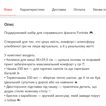
Опис
Характеристики
Доставка
Оплата
Умови п
Опис
Подарунковий набір для справжнього фаната Fortnite 🎮
⠀
Створений для тих, хто цінує якість, комфорт і атмосферу
улюбленої гри не лише віртуально, а й у реальному житті.
⠀
У комплект входить:
• Килимок для миші 36×29,5 см — щільна основа та яскравий
принт забезпечують максимальний комфорт у грі 🖱️
• Чашка 330 мл — для гарячих напоїв та ще гарячіших
баталій ☕️
• Термочашка 330 мл — зберігає тепло напою, де б ти не був.
Ідеальний супутник у дорозі або на навчанні 🔥
• Двостороння підставка під чашку — практична деталь, що
додає стилю кожному столу ✨
• Брелок з карабіном — зручний аксесуар, який завжди поруч
з тобою 🔑
⠀