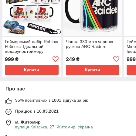
Геймерський набір Roblox/
Чашка 330 мл з чорною
Гейм
Роблокс. Ідеальний
ручкою ARC Raiders
Mine
подарунок геймеру
Ідеа
гей
999
249
999
₴
₴
Купити
Купити
Про нас
95% позитивних з 1801 відгука за рік
Працює з 10.03.2021
м. Житомир
вулиця Київська, 27, Житомир, Україна