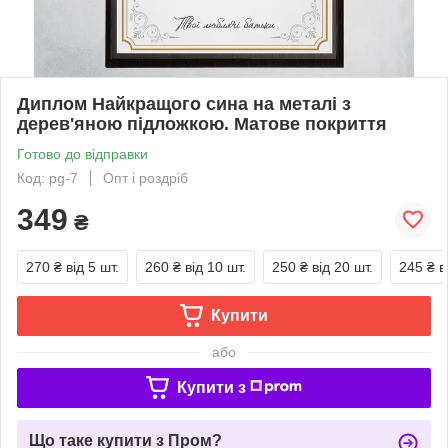
Диплом Найкращого сина на металі з
дерев'яною підложкою. Матове покриття
Готово до відправки
Код: pg-7
Опт і роздріб
349
₴
270 ₴
від 5 шт.
260 ₴
від 10 шт.
250 ₴
від 20 шт.
245 ₴
в
Купити
або
Купити з
Що таке купити з Пром?