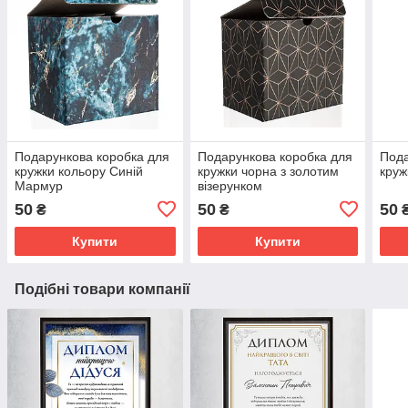
Подарункова коробка для
Подарункова коробка для
Пода
кружки кольору Синій
кружки чорна з золотим
круж
Мармур
візерунком
50
50
50
₴
₴
Купити
Купити
Подібні товари компанії