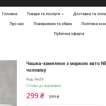
Головна
Товари та послуги
Доставка та опла
Про нас
Повернення та обмін
Політика кон
Публічна оферта
Чашка-хамелеон з маркою авто NE
чоловіку
Код:
hm25
Готово до відправки
299 ₴
399 ₴