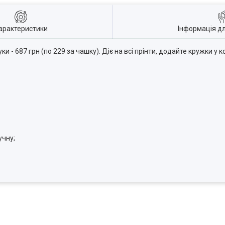
арактеристики
Інформація д
уки - 687 грн (по 229 за чашку). Діє на всі прінти, додайте кружки у 
учну;