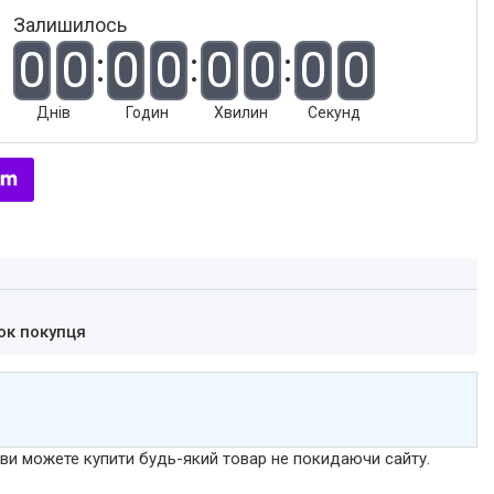
Залишилось
0
0
0
0
0
0
0
0
Днів
Годин
Хвилин
Секунд
ок покупця
р ви можете купити будь-який товар не покидаючи сайту.