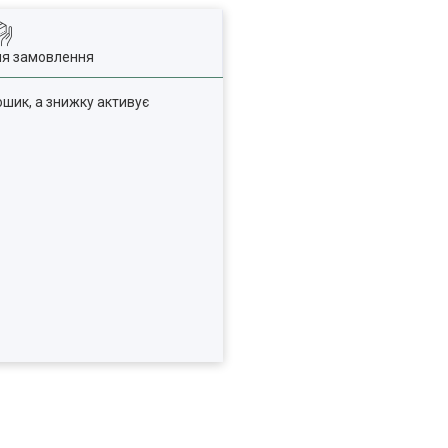
ля замовлення
кошик, а знижку активує