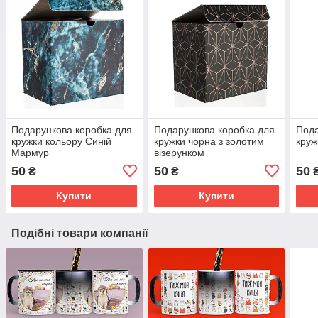
Подарункова коробка для
Подарункова коробка для
Пода
кружки кольору Синій
кружки чорна з золотим
круж
Мармур
візерунком
50
50
50
₴
₴
Купити
Купити
Подібні товари компанії