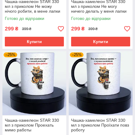
Чашка-хамелеон STAR 330
Чашка-хамелеон STAR 330
мл з приколом Не можу
мл з приколом Не могу
нічого робити, в мене лапки
ничего делать у меня лапки
Готово до відправки
Готово до відправки
299
299
₴
₴
399 ₴
399 ₴
Купити
Купити
–25%
–25%
Чашка-хамелеон STAR 330
Чашка-хамелеон STAR 330
мл з приколом Проехать
мл з приколом Проїхати повз
мимо работы
роботу