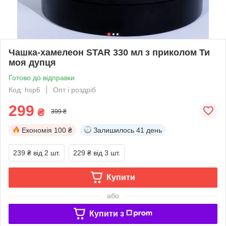
Чашка-хамелеон STAR 330 мл з приколом Ти
моя дупця
Готово до відправки
Код: hsp6
Опт і роздріб
299
₴
399 ₴
Економія
100 ₴
Залишилось
41 день
239 ₴
від 2 шт.
229 ₴
від 3 шт.
Купити
або
Купити з