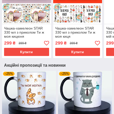
Чашка-хамелеон STAR
Чашка-хамелеон STAR
Чаш
330 мл з приколом Ти ж
330 мл з приколом Ти ж
330 
моя кицюня
моя киця
мій 
299
299
299
₴
₴
399 ₴
399 ₴
Купити
Купити
Акційні пропозиції та новинки
–25%
–25%