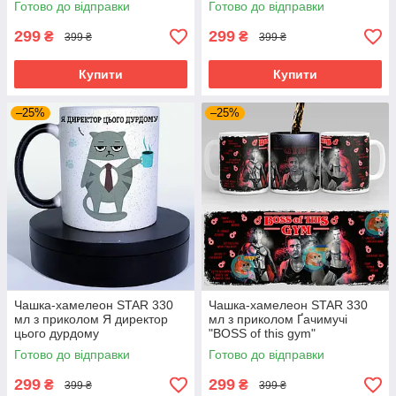
Готово до відправки
Готово до відправки
299
299
₴
₴
399 ₴
399 ₴
Купити
Купити
–25%
–25%
Чашка-хамелеон STAR 330
Чашка-хамелеон STAR 330
мл з приколом Я директор
мл з приколом Ґачимучі
цього дурдому
"BOSS of this gym"
Готово до відправки
Готово до відправки
299
299
₴
₴
399 ₴
399 ₴