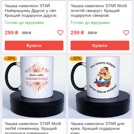
Чашка-хамелеон STAR
Чашка-хамелеон STAR Моїй
Найкращому Дідусю у світ.
золотій свекрусі. Кращий
Кращий подарунок дідусю.
подарунок свекрові.
Готово до відправки
Готово до відправки
299
299
₴
₴
399 ₴
399 ₴
Купити
Купити
–25%
–25%
Чашка-хамелеон STAR Моїй
Чашка-хамелеон STAR для
любій племінниці. Кращий
кума. Кращий подарунок
подарунок племінниці.
куму.