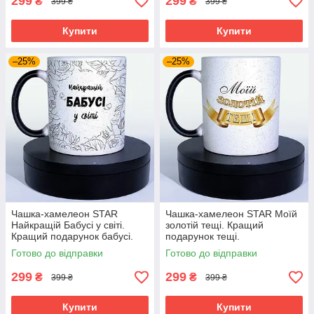
299
299
₴
₴
399 ₴
399 ₴
Купити
Купити
–25%
–25%
Чашка-хамелеон STAR
Чашка-хамелеон STAR Моїй
Найкращій Бабусі у світі.
золотій тещі. Кращий
Кращий подарунок бабусі.
подарунок тещі.
Готово до відправки
Готово до відправки
299
299
₴
₴
399 ₴
399 ₴
Купити
Купити