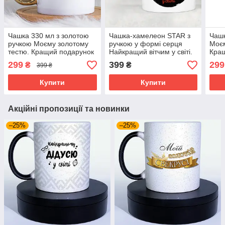
Чашка 330 мл з золотою
Чашка-хамелеон STAR з
Чаш
ручкою Моєму золотому
ручкою у формі серця
Моєм
тестю. Кращий подарунок
Найкращий вітчим у світі.
Кращ
тестю.
Кращий подарунок
299
399
299
₴
₴
399 ₴
вітчиму.
Купити
Купити
Акційні пропозиції та новинки
–25%
–25%