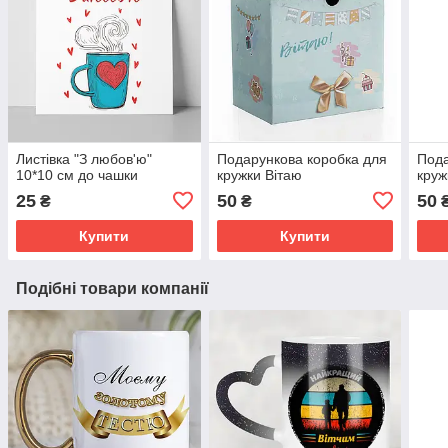
Листівка "З любов'ю"
Подарункова коробка для
Пода
10*10 см до чашки
кружки Вітаю
круж
25
50
50
₴
₴
Купити
Купити
Подібні товари компанії