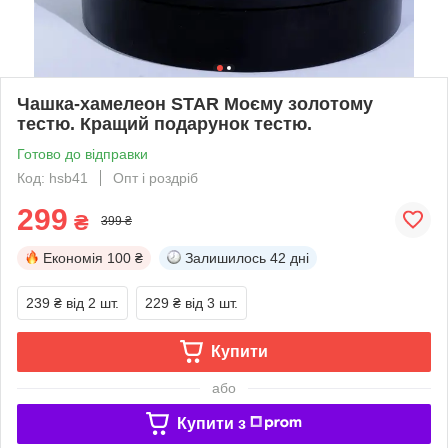
Чашка-хамелеон STAR Моєму золотому
тестю. Кращий подарунок тестю.
Готово до відправки
Код: hsb41
Опт і роздріб
299
₴
399 ₴
Економія
100 ₴
Залишилось
42 дні
239 ₴
від 2 шт.
229 ₴
від 3 шт.
Купити
або
Купити з