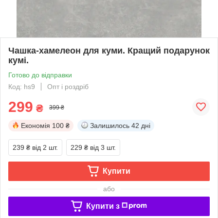
Чашка-хамелеон для куми. Кращий подарунок
кумі.
Готово до відправки
Код: hs9
Опт і роздріб
299
₴
399 ₴
Економія
100 ₴
Залишилось
42 дні
239 ₴
від 2 шт.
229 ₴
від 3 шт.
Купити
або
Купити з