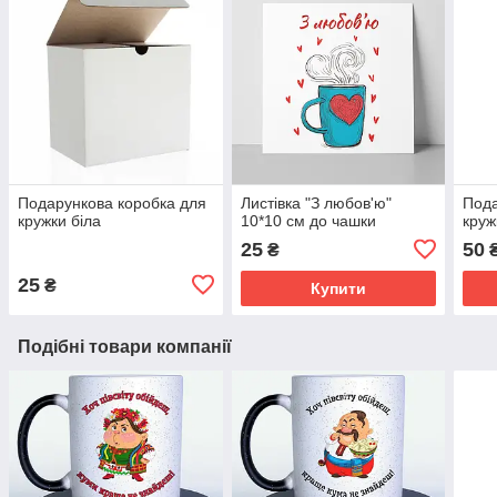
Подарункова коробка для
Листівка "З любов'ю"
Пода
кружки біла
10*10 см до чашки
круж
25
50
₴
25
₴
Купити
Подібні товари компанії