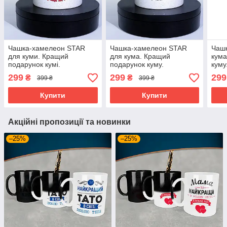
Чашка-хамелеон STAR
Чашка-хамелеон STAR
Чаш
для куми. Кращий
для кума. Кращий
кума
подарунок кумі.
подарунок куму.
куму
299
299
299
₴
₴
399 ₴
399 ₴
Купити
Купити
Акційні пропозиції та новинки
–25%
–25%