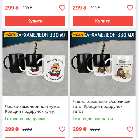
299
299
₴
₴
399 ₴
399 ₴
Купити
Купити
–25%
–25%
Чашка-хамелеон Особливий
Чашка-хамелеон для кума.
тато. Кращий подарунок
Кращий подарунок куму.
татові
Готово до відправки
Готово до відправки
299
299
₴
₴
399 ₴
399 ₴