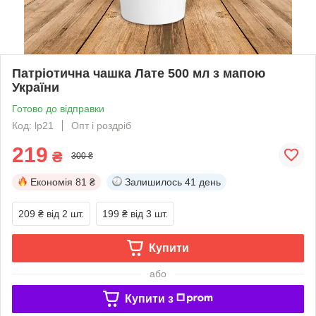
Патріотична чашка Лате 500 мл з мапою
України
Готово до відправки
Код: lp21
Опт і роздріб
219
₴
300 ₴
Економія
81 ₴
Залишилось
41 день
209 ₴
від 2 шт.
199 ₴
від 3 шт.
Купити
або
Купити з