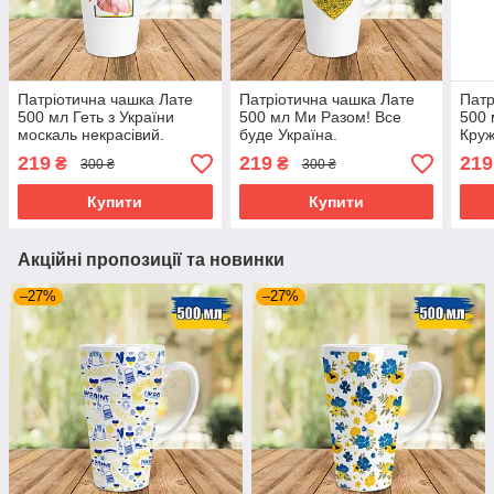
Патріотична чашка Лате
Патріотична чашка Лате
Патр
500 мл Геть з України
500 мл Ми Разом! Все
500 
москаль некрасівий.
буде Україна.
Круж
Кружка Лате 500мл Геть з
соба
219
219
219
₴
₴
300 ₴
300 ₴
України зі Сердючкой.
Купити
Купити
Акційні пропозиції та новинки
–27%
–27%