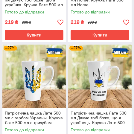
мл Дякую тобі боже, що я
мл Home. Кружка Лате 500
українка. Кружка Лате 500 мл
мл Home
Дякую тобі боже, що я
Готово до відправки
Готово до відправки
українка
219
219
₴
₴
300 ₴
300 ₴
Купити
Купити
–27%
–27%
Патріотична чашка Лате 500
Патріотична чашка Лате 500
мл c гербом Украины. Кружка
мл Дякую тобі боже, що я
Лате 500 мл с тризубом.
українець. Кружка Лате 500
мл Дякую тобі боже, що я
Готово до відправки
Готово до відправки
українець.