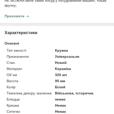
НЕ МОЖНА мити такий посуд у посудомийній машині, тільки
вручну;
Приховати
Характеристики
Основні
Тип ємності
Кружка
Призначення
Універсальне
Стан
Новий
Матеріал
Кераміка
Об`єм
320 мл
Висота
95 мм
Колір
Білий
Тематика декору, малюнка
Військова, історична
Блюдце
немає
Кришка
Немає
Ситечко
Немає