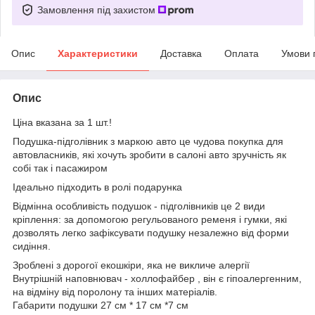
Замовлення під захистом
Опис
Характеристики
Доставка
Оплата
Умови 
Опис
Ціна вказана за 1 шт.!
Подушка-підголівник з маркою авто це чудова покупка для
автовласників, які хочуть зробити в салоні авто зручність як
собі так і пасажиром
Ідеально підходить в ролі подарунка
Відмінна особливість подушок - підголівників це 2 види
кріплення: за допомогою регульованого ременя і гумки, які
дозволять легко зафіксувати подушку незалежно від форми
сидіння.
Зроблені з дорогої екошкіри, яка не викличе алергії
Внутрішній наповнювач - холлофайбер , він є гіпоалергенним,
на відміну від поролону та інших матеріалів.
Габарити подушки 27 см * 17 см *7 см