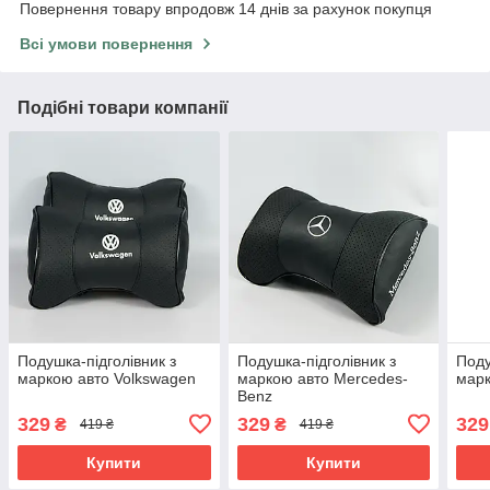
Повернення товару впродовж 14 днів за рахунок покупця
Всі умови повернення
Подібні товари компанії
Подушка-підголівник з
Подушка-підголівник з
Поду
маркою авто Volkswagen
маркою авто Mercedes-
мар
Benz
329
329
329
₴
₴
419 ₴
419 ₴
Купити
Купити