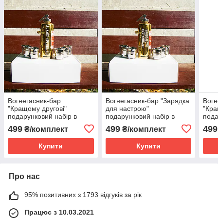
Вогнегасник-бар
Вогнегасник-бар "Зарядка
Вогн
"Кращому другові"
для настрою"
"Кра
подарунковий набір в
подарунковий набір в
пода
красивій упаковці.
красивій упаковці.
крас
499
499
499
₴/комплект
₴/комплект
Вогнегасник + 6 чарок.
Вогнегасник + 6 чарок.
Вогн
Купити
Купити
Про нас
95% позитивних з 1793 відгуків за рік
Працює з 10.03.2021