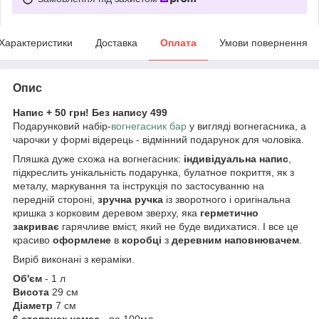
Характеристики
Доставка
Оплата
Умови повернення
Опис
Напис + 50 грн! Без напису 499
Подарунковий набір-
вогнегасник бар
у вигляді вогнегасника, а
чарочки у формі відерець - відмінний подарунок для чоловіка.
Пляшка дуже схожа на вогнегасник:
індивідуальна
напис
,
підкреслить унікальність подарунка, булатное покриття, як з
металу, маркування та інструкція по застосуванню на
передній стороні,
зручна ручка
із зворотного і оригінальна
кришка з корковим деревом зверху, яка
герметично
закриває
гарячливе вміст, який не буде видихатися. І все це
красиво
оформлене
в
коробці
з
деревним наповнювачем
.
Виріб виконані з кераміки.
Об'єм
- 1 л
Висота
29 см
Діаметр
7 см
6 стопочек немає -
по 100мл.