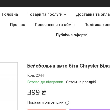
Головна
Товари та послуги
Доставка та опла
Про нас
Повернення та обмін
Політика кон
Публічна оферта
Бейсбольна авто біта Chrysler Біла
Код:
2044
Готово до відправки
Оптом і в роздріб
399 ₴
Показати оптові ціни