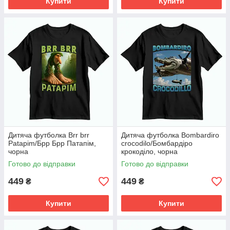
Купити
Купити
Дитяча футболка Brr brr
Дитяча футболка Bombardiro
Patapim/Брр Брр Патапім,
crocodilo/Бомбардіро
чорна
крокоділо, чорна
Готово до відправки
Готово до відправки
449
449
₴
₴
Купити
Купити