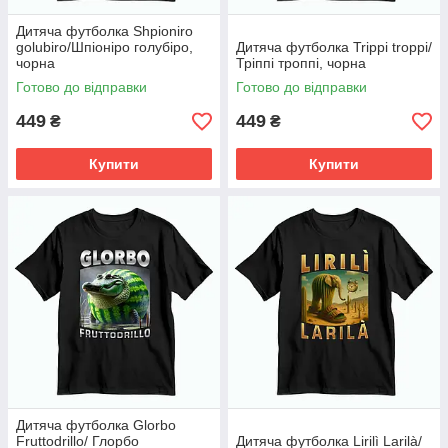
Дитяча футболка Shpioniro
golubiro/Шпіоніро голубіро,
Дитяча футболка Trippi troppi/
чорна
Тріппі троппі, чорна
Готово до відправки
Готово до відправки
449
449
₴
₴
Купити
Купити
Дитяча футболка Glorbo
Fruttodrillo/ Глорбо
Дитяча футболка Lirilì Larilà/