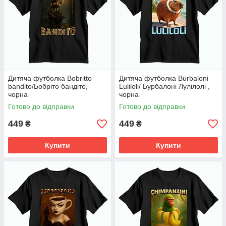
Дитяча футболка Bobritto
Дитяча футболка Burbaloni
bandito/Бобріто бандіто,
Luliloli/ Бурбалоні Лулілолі ,
чорна
чорна
Готово до відправки
Готово до відправки
449
449
₴
₴
Купити
Купити